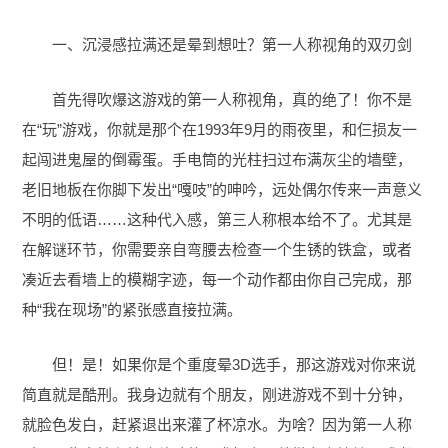
一、沉浸感拉满还是晕到想吐？第一人称视角的双刃剑
首先得吹爆这游戏的第一人称视角，真的绝了！你不是
在“玩”游戏，你就是那个在1993年9月的雨夜里，和仨损友一
起闯进鬼屋的倒霉蛋。手电筒的光柱扫过布满灰尘的墙壁，
老旧地板在你脚下发出“嘎吱”的呻吟，远处偶尔传来一声意义
不明的低语……这种代入感，第三人称根本给不了。尤其是
在解谜环节，你需要亲自弯腰去检查一个生锈的铁盒，或者
凑近去看墙上的模糊字迹，每一个动作都由你自己完成，那
种“我在现场”的紧张感直接拉满。
但！是！如果你是个重度晕3D选手，那这游戏对你来说
简直就是酷刑。我身边就有个朋友，刚进游戏不到十分钟，
就脸色发白，赶紧退出来灌了杯凉水。为啥？因为第一人称