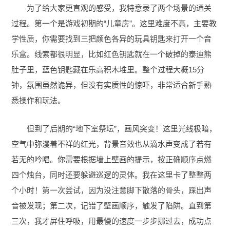
为了给大家更直观的感受，我特意录了两个场景的通关
过程。第一个是游戏初期的“儿童房”。这里难度不高，主要教
学性质，你需要找到三把颜色各异的玩具钥匙来打开一个音
乐盒。线索都很明显，比如红色钥匙就在一个破掉的泰迪熊
肚子里，蓝色钥匙藏在乐高积木堆里。整个过程大概15分
钟，氛围虽然诡异，但没有实质性的惊吓，非常适合新手熟
悉操作和玩法。
但到了后期的“地下室祭坛”，画风突变！这里光线极暗，
空气中弥漫着不祥的红光，背景音效也从滴水声变成了若有
若无的吟唱。你需要根据墙上壁画的提示，按正确顺序点燃
四个烛台，同时还要躲避巡逻的灵体。我在这里卡了整整两
个小时！第一次尝试，因为没注意脚下散落的骨头，踩出声
音被发现；第二次，记错了壁画顺序，触发了陷阱。直到第
三次，我才屏住呼吸，用最慢的速度一步步挪过去，成功点