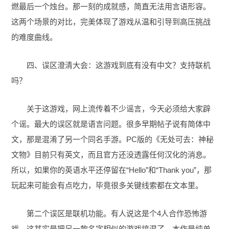
燃最后一个烛台。那一刻的成就感，简直无法用言语形容。
这两个场景的对比，完美体现了游戏从温和引导到高压挑战
的难度曲线。
四、误区澄清大会：这游戏到底有没有中文？支持联机
吗？
关于这游戏，网上流传着不少谣言，今天必须给大家辟
个谣。最大的误区就是语言问题。很多早期帖子说有简体中
文，那是混淆了另一个同名手游。PC版的《无处可去：神秘
文物》目前只有英文，而且官方还没透露任何汉化的消息。
所以，如果你的英语水平还停留在“Hello”和“Thank you”，那
玩起来可能会有点吃力，毕竟很多关键线索都在文本里。
第二个误区是联机功能。有人说这是个4人合作恐怖游
戏，这其实是把另一款名字相似的游戏搞混了。本作是纯单