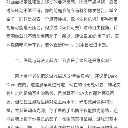
对画面稳定性和镜头移动的要求极高。稍微有点掉帧，或者
镜头转动不够平滑，你的前庭系统立马就给你发警告。举个
栗子，同样是探索一个旋转楼梯，像《生化危机》那种固定
视角可能毫无压力，但换成《无处可去》这种自由视角，转
两圈你就分不清东南西北了。所以，建议晕3D的宝子们，要
么提前吃点晕车药，要么直接Pass，别跟自己过不去。
二、画风与玩法大起底：到底是手绘风还是写实派？
网上有些老帖把这游戏描述成“手绘风格”，还说是Dark
Dome做的，这信息早就过时啦！现在的《无处可去：神秘文
物》走的是偏写实的路线，虽然算不上3A大作那种顶级画
质，但在独立游戏里绝对是上乘水平。光影效果做得特别
棒，尤其是动态光源，你手里的手电筒不仅能照亮前路，还
能在墙上投下你自己的影子，氛围感直接拿捏。游戏里基本
没有任何UI提示，所有线索都藏在环境里，比如一张被撕碎