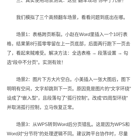
三、真实使用场景测试：这些“翻车现场”你中了几条？
我们模拟了三个高频翻车场景，看看问题到底出在哪。
场景1：表格跨页断裂。小赵在Word里插入一个10行表
格，结果第8行孤零零留在上一页底部，后面两行跑下一页去
了，看起来贼难受。解决方法：全选表格 → 段落设置 → 勾
选“段中不分页”。实测有效！
场景2：图片下方大片空白。小美插入一张大图后，图下
明明有空间，文字却跳到下一页。原因竟是图片的“文字环绕”
设成了“嵌入型”，且段落勾了“孤行控制”。改成“四周型环绕”
并取消孤行控制，立马恢复正常。
场景3：从WPS转到Word后分页错乱。这是因为WPS和
Word对“分节符”的处理逻辑不同。建议跨平台协作时，尽量