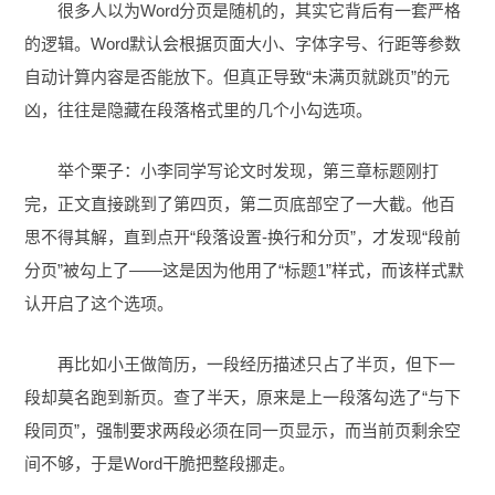
很多人以为Word分页是随机的，其实它背后有一套严格
的逻辑。Word默认会根据页面大小、字体字号、行距等参数
自动计算内容是否能放下。但真正导致“未满页就跳页”的元
凶，往往是隐藏在段落格式里的几个小勾选项。
举个栗子：小李同学写论文时发现，第三章标题刚打
完，正文直接跳到了第四页，第二页底部空了一大截。他百
思不得其解，直到点开“段落设置-换行和分页”，才发现“段前
分页”被勾上了——这是因为他用了“标题1”样式，而该样式默
认开启了这个选项。
再比如小王做简历，一段经历描述只占了半页，但下一
段却莫名跑到新页。查了半天，原来是上一段落勾选了“与下
段同页”，强制要求两段必须在同一页显示，而当前页剩余空
间不够，于是Word干脆把整段挪走。