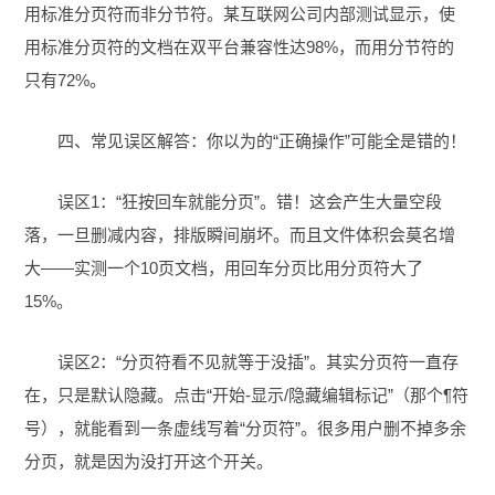
用标准分页符而非分节符。某互联网公司内部测试显示，使
用标准分页符的文档在双平台兼容性达98%，而用分节符的
只有72%。
四、常见误区解答：你以为的“正确操作”可能全是错的！
误区1：“狂按回车就能分页”。错！这会产生大量空段
落，一旦删减内容，排版瞬间崩坏。而且文件体积会莫名增
大——实测一个10页文档，用回车分页比用分页符大了
15%。
误区2：“分页符看不见就等于没插”。其实分页符一直存
在，只是默认隐藏。点击“开始-显示/隐藏编辑标记”（那个¶符
号），就能看到一条虚线写着“分页符”。很多用户删不掉多余
分页，就是因为没打开这个开关。