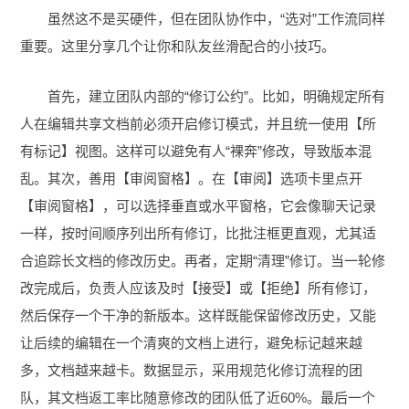
虽然这不是买硬件，但在团队协作中，“选对”工作流同样
重要。这里分享几个让你和队友丝滑配合的小技巧。
首先，建立团队内部的“修订公约”。比如，明确规定所有
人在编辑共享文档前必须开启修订模式，并且统一使用【所
有标记】视图。这样可以避免有人“裸奔”修改，导致版本混
乱。其次，善用【审阅窗格】。在【审阅】选项卡里点开
【审阅窗格】，可以选择垂直或水平窗格，它会像聊天记录
一样，按时间顺序列出所有修订，比批注框更直观，尤其适
合追踪长文档的修改历史。再者，定期“清理”修订。当一轮修
改完成后，负责人应该及时【接受】或【拒绝】所有修订，
然后保存一个干净的新版本。这样既能保留修改历史，又能
让后续的编辑在一个清爽的文档上进行，避免标记越来越
多，文档越来越卡。数据显示，采用规范化修订流程的团
队，其文档返工率比随意修改的团队低了近60%。最后一个