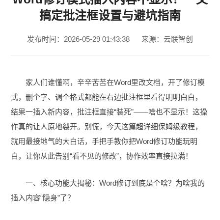
搞定批注框设置与避坑指南
发布时间：2026-05-29 01:43:38
来源：云联智创
家人们谁懂啊，辛辛苦苦在Word里改文档，开了修订模
式，删个字、调个格式都能在右边批注框里看得明明白白，
结果一插入新内容，批注框直接“装死”——啥也不显示！这操
作真的让人原地裂开。别慌，今天这篇超详细保姆级教程，
就用最接地气的大白话，手把手教你把Word修订功能玩明
白，让你从此告别“看不见的修改”，协作效率直接拉满！
一、核心功能大揭秘：Word修订到底是个啥？为啥我的
插入内容“隐身”了？