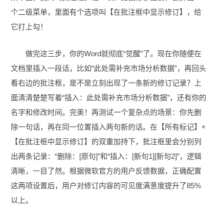
个二级菜单，里面有个选项叫【在批注框中显示修订】，给
它打上勾！
做完这三步，你的Word就彻底“觉醒”了。现在你随便在
文档里插入一段话，比如“此处需补充市场分析数据”，再回头
看右边的批注框，是不是立刻出现了一条新的修订记录？上
面清清楚楚写着“插入：此处需补充市场分析数据”，还有你的
名字和修改时间。完美！再测试一个复杂点的场景：你先删
除一句话，再在同一位置插入两句新的话。在【所有标记】+
【在批注框中显示修订】的双重加持下，批注框里会分别列
出两条记录：“删除：[原句]”和“插入：[新句1][新句2]”，逻辑
清晰，一目了然。根据微软官方的用户反馈数据，正确配置
这两项设置后，用户对修订内容的可见度满意度提升了85%
以上。