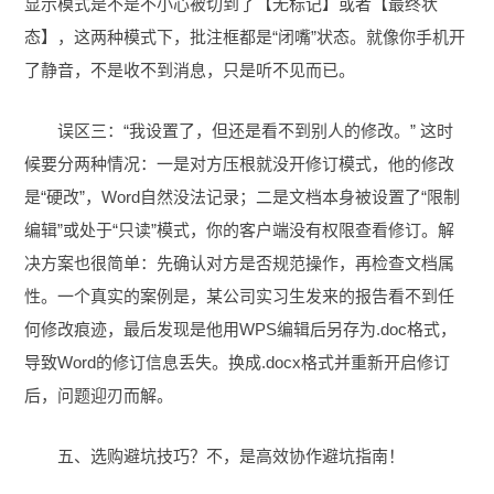
显示模式是不是不小心被切到了【无标记】或者【最终状
态】，这两种模式下，批注框都是“闭嘴”状态。就像你手机开
了静音，不是收不到消息，只是听不见而已。
误区三：“我设置了，但还是看不到别人的修改。” 这时
候要分两种情况：一是对方压根就没开修订模式，他的修改
是“硬改”，Word自然没法记录；二是文档本身被设置了“限制
编辑”或处于“只读”模式，你的客户端没有权限查看修订。解
决方案也很简单：先确认对方是否规范操作，再检查文档属
性。一个真实的案例是，某公司实习生发来的报告看不到任
何修改痕迹，最后发现是他用WPS编辑后另存为.doc格式，
导致Word的修订信息丢失。换成.docx格式并重新开启修订
后，问题迎刃而解。
五、选购避坑技巧？不，是高效协作避坑指南！