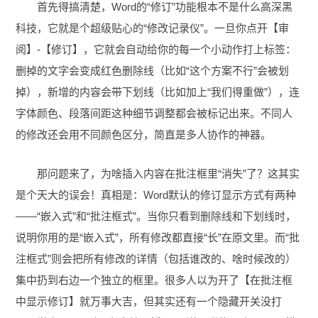
首先得搞清楚，Word的“修订”功能根本不是什么高深黑
科技，它就是个超级贴心的“修改记录仪”。一旦你点开【审
阅】-【修订】，它就会自动给你的每一个小动作打上标签：
删掉的文字会变成红色删除线（比如“这个方案不行”会被划
掉），新增的内容会带下划线（比如加上“我们得重做”），连
字体颜色、段落间距这种细节调整都会被标记出来。不同人
的修改还会用不同颜色区分，简直是多人协作的神器。
那问题来了，为啥插入内容在批注框里“消失”了？这其实
是个天大的误会！真相是：Word默认的修订显示方式有两种
——“嵌入式”和“批注框式”。当你只看到删除线和下划线时，
说明你用的是“嵌入式”，所有修改都直接“长”在原文里。而“批
注框式”则会把所有修改的详情（包括谁改的、啥时候改的）
集中扔到右边一个独立的框里。很多人以为开了【在批注框
中显示修订】就万事大吉，但其实还有一个隐藏开关没打