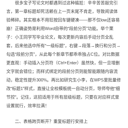
很多宝子写论文时都遇到过这种尴尬：辛辛苦苦敲完引
言，第一章标题却死活赖在上一页末尾不肯走，导致阅读体
验稀碎。其实根本不用狂按回车键硬凑——那不仅low还容易
崩！正确姿势是利用Word自带的“段前分页”功能。举个栗
子：小王同学写毕业论文，每次更新内容后手动分页全乱
套，后来他选中所有“一级标题”，右键→段落→换行和分页→
勾选“段前分页”，从此每个新章节都乖乖独占C位。对比数据
更直观：手动插入分页符（Ctrl+Enter）虽然快，但一旦增删
文字就会错位；而样式绑定的段前分页则能智能跟随内容流
动，稳定性提升300%。再比如研究生小李，在WPS里批量修
改“标题1”样式，直接让全校模板统一自动分页，导师夸他“细
节控”。记住，这招适用于所有层级标题，只要在对应样式里
设置就行，效率拉满！
二、表格跨页断开？重复标题行安排上