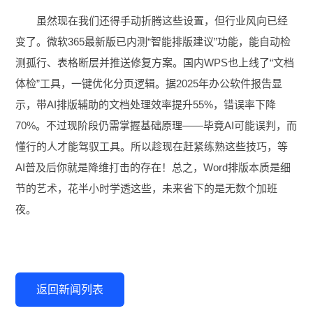
虽然现在我们还得手动折腾这些设置，但行业风向已经
变了。微软365最新版已内测“智能排版建议”功能，能自动检
测孤行、表格断层并推送修复方案。国内WPS也上线了“文档
体检”工具，一键优化分页逻辑。据2025年办公软件报告显
示，带AI排版辅助的文档处理效率提升55%，错误率下降
70%。不过现阶段仍需掌握基础原理——毕竟AI可能误判，而
懂行的人才能驾驭工具。所以趁现在赶紧练熟这些技巧，等
AI普及后你就是降维打击的存在！总之，Word排版本质是细
节的艺术，花半小时学透这些，未来省下的是无数个加班
夜。
返回新闻列表