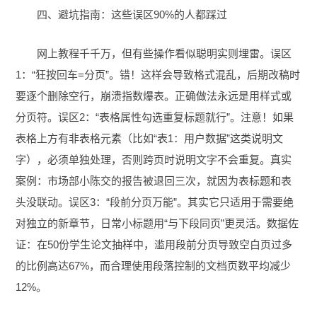
四、避坑指南：这些误区90%的人都踩过
网上教程千千万，但有些操作看似聪明实则埋雷。误区
1：“狂按回车=分页”。错！这样会导致格式混乱，后期改稿时
要逐个删除空行，崩溃指数爆表。正确做法永远是用样式或
分页符。误区2：“表格属性勾选重复标题就行”。注意！如果
表格上方有非表格元素（比如“表1：用户数据”这类说明文
字），必须单独处理，否则跨页时说明文字不会重复。真实
案例：市场部小陈交的报告被退回三次，就因为表标题和表
头没联动。误区3：“段前分页万能”。其实它只适用于需要绝
对独立的新章节，日常小标题用“与下段同页”更灵活。数据佐
证：在50份学生论文抽样中，滥用段前分页导致空白页过多
的比例高达67%，而合理使用段落控制的文档页数平均减少
12%。