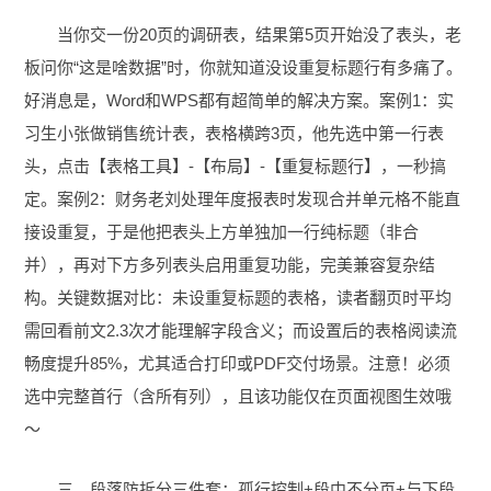
当你交一份20页的调研表，结果第5页开始没了表头，老
板问你“这是啥数据”时，你就知道没设重复标题行有多痛了。
好消息是，Word和WPS都有超简单的解决方案。案例1：实
习生小张做销售统计表，表格横跨3页，他先选中第一行表
头，点击【表格工具】-【布局】-【重复标题行】，一秒搞
定。案例2：财务老刘处理年度报表时发现合并单元格不能直
接设重复，于是他把表头上方单独加一行纯标题（非合
并），再对下方多列表头启用重复功能，完美兼容复杂结
构。关键数据对比：未设重复标题的表格，读者翻页时平均
需回看前文2.3次才能理解字段含义；而设置后的表格阅读流
畅度提升85%，尤其适合打印或PDF交付场景。注意！必须
选中完整首行（含所有列），且该功能仅在页面视图生效哦
～
三、段落防拆分三件套：孤行控制+段中不分页+与下段