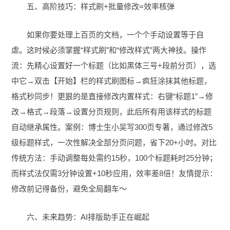
五、高阶技巧：样式刷+批量修改=效率核弹
如果你要处理上百页的文档，一个个手动设置等于自
虐。这时候必须掌握“样式刷”和“修改样式”两大神技。操作
流：先精心设置好一个标题（比如黑体三号+段前分页），选
中它→双击【开始】栏的样式刷图标→疯狂涂抹其他标题，
格式秒同步！更狠的是直接修改内置样式：右键“标题1”→修
改→格式→段落→设置分页规则，此后所有用该样式的标题
自动继承属性。案例：博士生小吴写300页专著，通过修改5
级标题样式，一次性解决全部分页问题，省下20+小时。对比
传统方法：手动调整每处需约15秒，100个标题耗时25分钟；
而样式法仅需3分钟设置+10秒应用，效率差8倍！友情提示：
修改前记得备份，避免全局翻车～
六、未来趋势：AI排版助手正在崛起