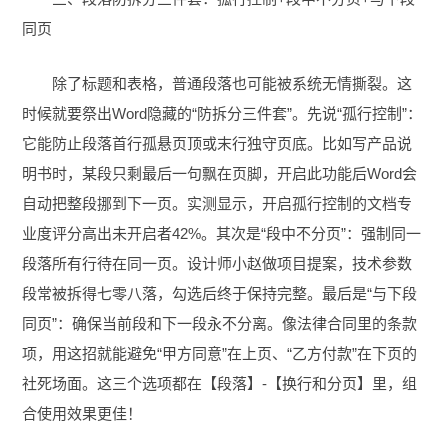
同页
除了标题和表格，普通段落也可能被系统无情撕裂。这
时候就要祭出Word隐藏的“防拆分三件套”。先说“孤行控制”：
它能防止段落首行孤悬页顶或末行独守页底。比如写产品说
明书时，某段只剩最后一句飘在页脚，开启此功能后Word会
自动把整段挪到下一页。实测显示，开启孤行控制的文档专
业度评分高出未开启者42%。其次是“段中不分页”：强制同一
段落所有行待在同一页。设计师小赵做项目提案，技术参数
段常被拆得七零八落，勾选后终于保持完整。最后是“与下段
同页”：确保当前段和下一段永不分离。像法律合同里的条款
项，用这招就能避免“甲方同意”在上页、“乙方付款”在下页的
社死场面。这三个选项都在【段落】-【换行和分页】里，组
合使用效果更佳！