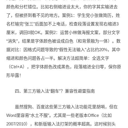
颜色和分栏错位。比如右侧缩进设太大，你的字其实输进去
了，但被挤到看不见的地方。案例1：学生党小张做简历，姓
名栏输完“张三”后面加不上电话，检查段落设置发现右缩进3
厘米，调回0就OK。案例2：运营小林做海报文案，部分文字
“消失”，结果是字体颜色被设成白色（和背景融为一体）。数
据对比：因格式问题导致的“假性无法输入”占比约20%，其中
缩进和颜色问题各占一半。解决方法超简单：全选文字
（Ctrl+A），把字体颜色改成黑色，段落缩进全归零，保你原
形毕露！
四、第三方输入法“翻车”？兼容性避雷指南
虽然搜狗、百度这些第三方输入法功能花里胡哨，但在
Word里容易“水土不服”。尤其是一些老版本Office（比如
2007/2010），和新版输入法打架的概率超高。这时候别头