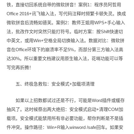
铁，直接切回系统自带的微软拼音！案例1：程序员阿哲用
Office 2016+讯飞输入法，写代码注释时频繁卡顿失灵。换成
微软拼音后流畅如德芙。案例2：教师王姐用WPS+手心输入
法，批改作文时突然只能打符号。临时方案：按Shift快速切
中英文，或用Win+空格全局切换输入法。数据对比：微软拼
音在Office环境下的崩溃率不足5%，而部分第三方输入法高
达30%。所以重要文档建议用原生输入法，花哨功能可以等
写完再折腾！
五、终极急救包：安全模式+加载项清理
如果以上招数都试过还是不行，可能是Word插件或缓存
抽风了。这时候祭出两大绝招：安全模式启动+清理COM加
载项。安全模式能禁用所有非必要功能，帮你判断是不是插
件冲突。操作路径：Win+R输入winword /safe回车。如果安