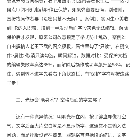
板发来的合同模板，右下角提示“所选内容已被锁定”——这时
候点审阅>限制编辑>停止保护，如果弹窗要密码，别硬刚，
直接找原作者要（没密码基本无解）。案例1：实习生小美收
到HR的入职表，填到一半发现后面字段灰色无法编辑。解除
保护后才发现，原来公司故意锁定了格式防止乱改。案例2：
自由撰稿人老王下载的网文模板，属性里勾了“只读”。右键文
件>属性>取消只读勾选，瞬间解锁。数据对比：受保护文档
的编辑失败率高达65%，而解除后操作成功率飙升至98%。记
住，遇到输不进字先看右下角状态栏，有“保护”字样就按这路
子走！
三、光标会“隐身术”？空格后面的字去哪了
还有一种诡异情况：明明光标在闪，按了键盘却像打空
气，文字后面大片空白就是不显示新字。这通常不是输入法
问题，而是排版设置在捣鬼！罪魁祸首包括段落缩进、文字