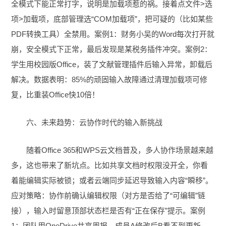
全模式下能正常打字，说明是加载项惹的祸。接着点文件>选
项>加载项，底部管理选“COM加载项”，把可疑的（比如某些
PDF转换工具）全禁用。案例1：财务小吴的Word每次打开就
崩，安全模式下正常，最后发现是某税务插件冲突。案例2：
学生用校园版Office，装了文献管理插件后输入异常，卸载后
解决。数据表明：85%的顽固输入故障通过清理加载项可修
复，比重装Office快10倍！
六、未来趋势：云协作时代的输入新挑战
随着Office 365和WPS云文档普及，多人协作场景越来越
多，这也带来了新坑点。比如共享文档时权限没开全，你看
着能编辑实际被锁；或者云端同步延迟导致输入内容“瞬移”。
应对策略：协作前确认编辑权限（对方是否给了“可编辑”链
接），输入时留意顶部状态栏是否有“正在保存”提示。案例
1：团队用OneDrive共享周报，成员A修改后B看不到更新，