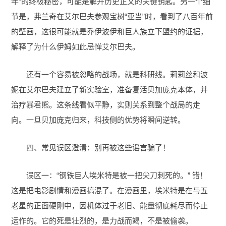
年”的终极秘密，可能是解开历史正文的关键钥匙。另一个细
节是，弗兰奇在艾尔巴夫参观宝树“亚当”时，看到了八百年前
的壁画，这很可能就是乔伊波伊和巨人族立下盟约的证据，
解释了为什么伊姆如此忌惮艾尔巴夫。
还有一个容易被忽略的战场，就是科研线。莉莉丝和波
妮在艾尔巴夫建立了新实验室，准备复活贝加庞克本体，并
治疗暴君熊。这条线看似平静，实则关系到整个战局的走
向。一旦贝加庞克归来，科技侧的优势将瞬间逆转。
四、常见误区澄清：别再被这些谣言骗了！
误区一：“钢铁巨人埃米特是被一把尖刀刺死的。” 错！
这是把电影剧情和漫画搞混了。在漫画里，埃米特是在与五
老星的正面硬刚中，因机体过于老旧、能量彻底耗尽而停止
运作的。它的死是壮烈的，是力战而竭，不是被偷袭。