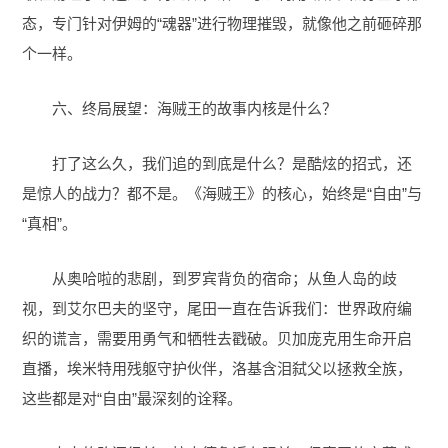
态，专门针对伊姆的“魂器”进行物理摧毁，就像他之前砸碎那
个一样。
六、终局展望：海贼王的故事内核是什么？
打了这么久，我们追的到底是什么？是酷炫的招式，还
是惊人的战力？都不是。《海贼王》的核心，始终是“自由”与
“真相”。
从奥哈啦的悲剧，到罗宾背负的宿命；从鱼人岛的歧
视，到艾尔巴夫的坚守，尾田一直在告诉我们：世界政府编
织的谎言，需要用勇气和牺牲去戳破。贝加庞克用生命开启
直播，埃米特用残躯守护伙伴，洛基含泪弑父以拯救全族，
这些都是对“自由”最深刻的诠释。