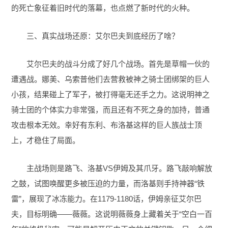
的死亡象征着旧时代的落幕，也点燃了新时代的火种。
三、真实战场还原：艾尔巴夫到底经历了啥？
艾尔巴夫的战斗分成了好几个战场。首先是草帽一伙的
遭遇战。娜美、乌索普他们去营救被神之骑士团绑架的巨人
小孩，结果碰上了军子，被打得毫无还手之力。这说明神之
骑士团的个体实力非常强，而且还有不死之身的加持，普通
攻击根本无效。幸好有东利、布洛基这样的巨人族战士顶
上，才稳住了局面。
主战场则是路飞、洛基VS伊姆及其爪牙。路飞敲响解放
之鼓，试图唤醒更多被压迫的力量，而洛基则手持神器“铁
雷”，展现了冰冻能力。在1179-1180话，伊姆亲征艾尔巴
夫，目标明确——薇薇。这说明薇薇身上藏着关于“空白一百