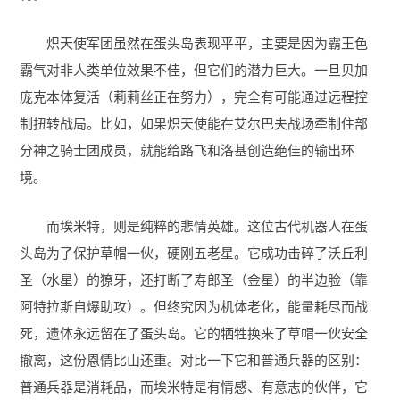
炽天使军团虽然在蛋头岛表现平平，主要是因为霸王色
霸气对非人类单位效果不佳，但它们的潜力巨大。一旦贝加
庞克本体复活（莉莉丝正在努力），完全有可能通过远程控
制扭转战局。比如，如果炽天使能在艾尔巴夫战场牵制住部
分神之骑士团成员，就能给路飞和洛基创造绝佳的输出环
境。
而埃米特，则是纯粹的悲情英雄。这位古代机器人在蛋
头岛为了保护草帽一伙，硬刚五老星。它成功击碎了沃丘利
圣（水星）的獠牙，还打断了寿郎圣（金星）的半边脸（靠
阿特拉斯自爆助攻）。但终究因为机体老化，能量耗尽而战
死，遗体永远留在了蛋头岛。它的牺牲换来了草帽一伙安全
撤离，这份恩情比山还重。对比一下它和普通兵器的区别：
普通兵器是消耗品，而埃米特是有情感、有意志的伙伴，它