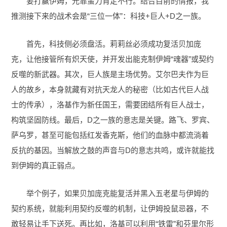
要打赢伊姆，光靠蛮力肯定不行。结合目前的情报，我
推测接下来的战术会是“三位一体”：科技+巨人+D之一族。
首先，科技侧必须盘活。莉莉丝必须成功复活贝加庞
克，让他接管所有炽天使，并开发出能克制伊姆“魂器”或契约
反噬的新武器。其次，巨人族是主场优势。艾尔巴夫作为巨
人的故乡，本身就藏有对抗天龙人的秘密（比如古代巨人战
士的传承），洛基作为新任国王，需要团结所有巨人战士，
构筑坚固防线。最后，D之一族的意志是关键。路飞、罗宾、
萨乌罗，甚至可能包括红发香克斯，他们的血脉中都流淌着
反抗的基因。当解放之鼓的声音与D的意志共鸣，或许就能找
到伊姆的真正弱点。
举个例子，如果贝加庞克能复活并黑入五老星与伊姆的
契约系统，就能利用契约反噬的机制，让伊姆投鼠忌器，不
敢轻易让手下送死。再比如，洛基可以利用“铁雷”和芬里尔形