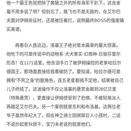
他一个霸王色就把除了黄猿之外的所有海军干趴下，这含金
量不用多说了吧？但别忘了，路飞也不是无敌的，在艾尔巴
夫面对伊姆亲征时，还是被压着打，说明最终BOSS的强度确
实离谱。
再看巨人族这边，洛基王子绝对是本篇章的最大惊喜。
他吃下的可是传说中的动物系·犬犬果实·幻兽种·巨狼芬里尔
形态！在1171话里，他含泪手刃了被伊姆操控的老爹哈拉尔
德国王，那场面直接给我看破防了。要知道，哈拉尔德可是
拥有“不死之身”的狠角色，连五老星都搞不定他，结果被自己
儿子终结了。这波操作不仅让洛基的悬赏金飙到26亿贝里
（特殊悬赏），更直接让伊姆感受到了恐惧，不敢轻易派人
再踏足艾尔巴夫。另一个案例就是东利和布洛基，这两位老
爷子虽然年纪大了，但在神之骑士团绑架巨人小孩时，二话
不说抄起家伙就干，宝刀未老说的就是他们。