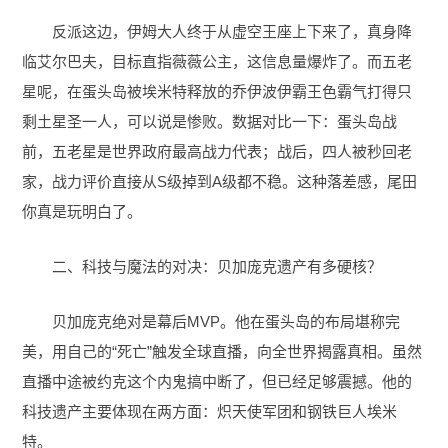
反派这边，伊姆大人终于从虚空王座上下来了，真身降
临艾尔巴夫，目标直指薇薇公主，这信息量爆炸了。而五老
星呢，在蛋头岛被埃米特释放的乔伊波伊霸王色霸气打得只
剩土星圣一人，可以说是惨败。数据对比一下：蛋头岛战
前，五老星是世界政府最高战力代表；战后，四人被秒回老
家，战力评价直接从S级掉到A级都不稳。这种落差感，尾田
你真是玩明白了。
二、科技与魔法的对决：贝加庞克遗产有多硬核？
贝加庞克绝对是幕后MVP。他在蛋头岛的布局堪称完
美，用自己的“死亡”触发全球直播，向全世界揭露真相。虽然
直播中途被约克这个内鬼搞中断了，但已经足够震撼。他的
科技遗产主要体现在两方面：炽天使军团和钢铁巨人埃米
特。