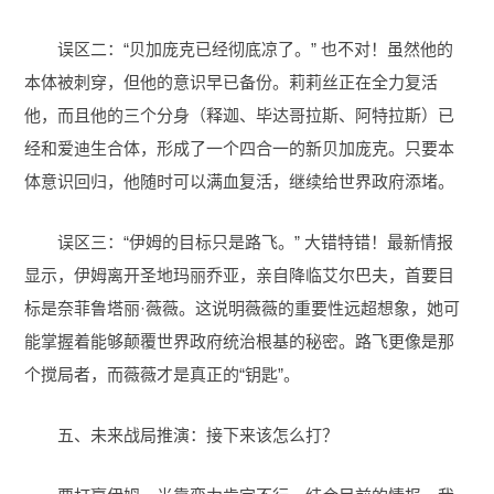
误区二：“贝加庞克已经彻底凉了。” 也不对！虽然他的
本体被刺穿，但他的意识早已备份。莉莉丝正在全力复活
他，而且他的三个分身（释迦、毕达哥拉斯、阿特拉斯）已
经和爱迪生合体，形成了一个四合一的新贝加庞克。只要本
体意识回归，他随时可以满血复活，继续给世界政府添堵。
误区三：“伊姆的目标只是路飞。” 大错特错！最新情报
显示，伊姆离开圣地玛丽乔亚，亲自降临艾尔巴夫，首要目
标是奈菲鲁塔丽·薇薇。这说明薇薇的重要性远超想象，她可
能掌握着能够颠覆世界政府统治根基的秘密。路飞更像是那
个搅局者，而薇薇才是真正的“钥匙”。
五、未来战局推演：接下来该怎么打？