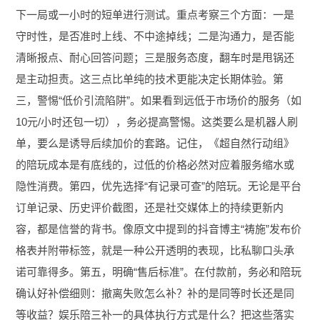
下一局或一小时的短单进行测试。重点考察三个方面：一是
守时性，是否准时上线、不中途掉线；二是沟通力，是否能
清晰报点、耐心回答问题；三是服务态度，翻车时是甩锅还
是主动担责。这三点比单纯的技术更能决定长期体验。第
三，警惕“低价引流陷阱”。如果看到远低于市场价的服务（如
10元/小时还包一切），务必提高警惕。这类要么是机器人刷
单，要么是诱导后续加价的套路。记住，《超自然行动组》
的陪玩成本是有底线的，过低的价格必然对应着服务缩水或
隐性消费。第四，优先选择“有记录可查”的陪玩。无论是平台
订单记录、历史评价截图，还是社交媒体上的持续更新内
容，都是信誉的背书。像原文中提到的抖音博主“祷施”发布价
格表并附带标签，就是一种公开透明的表现，比私聊口头承
诺可靠得多。第五，明确“售后标准”。在付款前，务必和陪玩
确认好补偿细则：撤离失败怎么补？补的是同等时长还是同
等收益？娱乐陪三补一的具体执行方式是什么？把这些落实