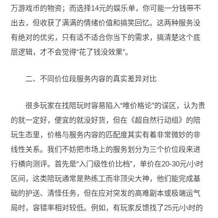
万游戏币的物资；而选择14元的娱乐单，你可能一分钱带不
出去，但收获了满满的情绪价值和搞笑回忆。这两种服务没
有绝对的优劣，只有适不适合你当下的需求，搞清楚这个底
层逻辑，才不会觉得“花了钱没效果”。
二、不同价位段服务内容的真实差异对比
很多玩家在找陪玩时容易陷入“唯价格论”的误区，认为贵
的就一定好，便宜的就没好货，但在《超自然行动组》的陪
玩生态里，价格与服务内容的匹配度其实有着非常微妙的非
线性关系。我们不妨把市场上的服务划分为三个价位段来进
行横向测评。首先是“入门级性价比档”，单价在20-30元/小时
区间，这类陪玩通常是熟练工而非顶尖大神，他们能完成基
础的护送、清怪任务，但在应对突发的高难副本或极端运气
局时，容错率相对较低。例如，有玩家反馈找了25元/小时的