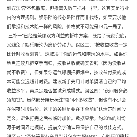
到娱乐陪“不包撤离，但撤离失败三把补一把”，这其实是行业
内的合理规则。娱乐陪的核心是陪伴而非代练，如果要求他
们承担和技术陪一样的风险，价格就不可能是14元一局了。
“三补一”已经是兼顾双方利益的折中方案，既给了玩家兜底，
又避免了娱乐陪沦为廉价劳动力。误区三：“按收益收费一定
比计时收费划算”。这取决于你的运气和陪玩的水平。如果你
脸黑连续几把空手而归，按收益收费确实省钱（因为没收益
就不收费），但如果你运气爆棚把把爆金，按收益付费的成
本可能会远超计时费。建议新手先用计时单摸清自己的平均
收益水平，再决定是否尝试分成模式。误区四：“夜间服务必
须加钱”。虽然部分陪玩标注“夜间不多收费”，但也有不少会
在深夜时段溢价。这里的关键是要在下单前确认清楚时间段
定义，避免打完之后被临时加价。数据显示，约30%的纠纷
源于时间界定模糊，提前文字确认是保护自己的最佳方式。
误区五：“圣杯等稀有道具默认包含在服务内”。有陪玩明确标