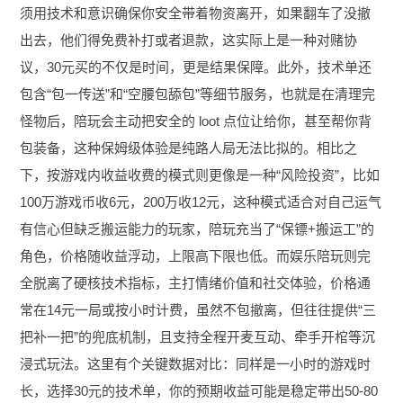
须用技术和意识确保你安全带着物资离开，如果翻车了没撤
出去，他们得免费补打或者退款，这实际上是一种对赌协
议，30元买的不仅是时间，更是结果保障。此外，技术单还
包含“包一传送”和“空腰包舔包”等细节服务，也就是在清理完
怪物后，陪玩会主动把安全的 loot 点位让给你，甚至帮你背
包装备，这种保姆级体验是纯路人局无法比拟的。相比之
下，按游戏内收益收费的模式则更像是一种“风险投资”，比如
100万游戏币收6元，200万收12元，这种模式适合对自己运气
有信心但缺乏搬运能力的玩家，陪玩充当了“保镖+搬运工”的
角色，价格随收益浮动，上限高下限也低。而娱乐陪玩则完
全脱离了硬核技术指标，主打情绪价值和社交体验，价格通
常在14元一局或按小时计费，虽然不包撤离，但往往提供“三
把补一把”的兜底机制，且支持全程开麦互动、牵手开棺等沉
浸式玩法。这里有个关键数据对比：同样是一小时的游戏时
长，选择30元的技术单，你的预期收益可能是稳定带出50-80