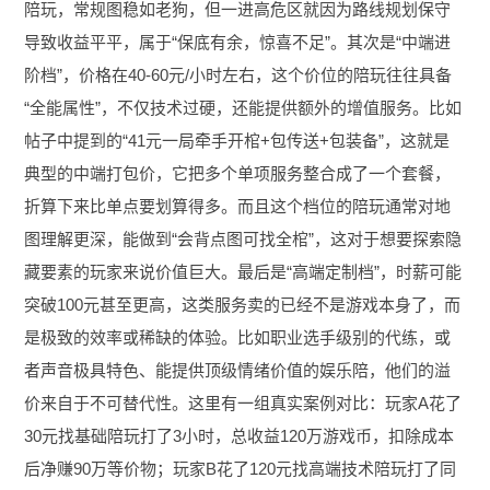
陪玩，常规图稳如老狗，但一进高危区就因为路线规划保守
导致收益平平，属于“保底有余，惊喜不足”。其次是“中端进
阶档”，价格在40-60元/小时左右，这个价位的陪玩往往具备
“全能属性”，不仅技术过硬，还能提供额外的增值服务。比如
帖子中提到的“41元一局牵手开棺+包传送+包装备”，这就是
典型的中端打包价，它把多个单项服务整合成了一个套餐，
折算下来比单点要划算得多。而且这个档位的陪玩通常对地
图理解更深，能做到“会背点图可找全棺”，这对于想要探索隐
藏要素的玩家来说价值巨大。最后是“高端定制档”，时薪可能
突破100元甚至更高，这类服务卖的已经不是游戏本身了，而
是极致的效率或稀缺的体验。比如职业选手级别的代练，或
者声音极具特色、能提供顶级情绪价值的娱乐陪，他们的溢
价来自于不可替代性。这里有一组真实案例对比：玩家A花了
30元找基础陪玩打了3小时，总收益120万游戏币，扣除成本
后净赚90万等价物；玩家B花了120元找高端技术陪玩打了同