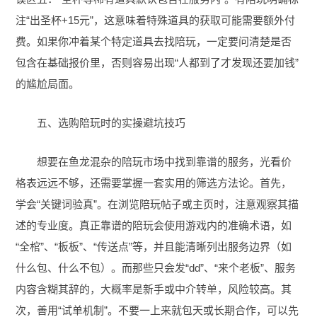
注“出圣杯+15元”，这意味着特殊道具的获取可能需要额外付
费。如果你冲着某个特定道具去找陪玩，一定要问清楚是否
包含在基础报价里，否则容易出现“人都到了才发现还要加钱”
的尴尬局面。
五、选购陪玩时的实操避坑技巧
想要在鱼龙混杂的陪玩市场中找到靠谱的服务，光看价
格表远远不够，还需要掌握一套实用的筛选方法论。首先，
学会“关键词验真”。在浏览陪玩帖子或主页时，注意观察其描
述的专业度。真正靠谱的陪玩会使用游戏内的准确术语，如
“全棺”、“板板”、“传送点”等，并且能清晰列出服务边界（如
什么包、什么不包）。而那些只会发“dd”、“来个老板”、服务
内容含糊其辞的，大概率是新手或中介转单，风险较高。其
次，善用“试单机制”。不要一上来就包天或长期合作，可以先