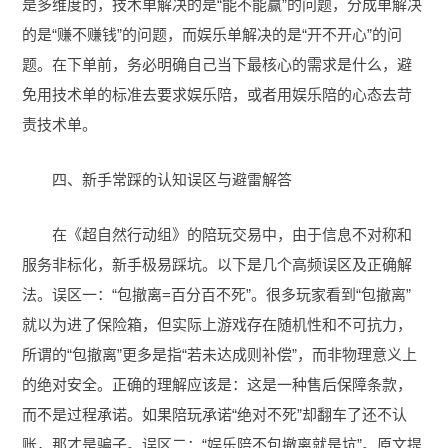
是多维度的，技术单解决的是“能不能赢”的问题，分成单解决
的是“赚不赚钱”的问题，而娱乐单解决的是“开不开心”的问
题。在下单前，务必明确自己当下最核心的需求是什么，避
免用技术单的标准去要求娱乐陪，或者用娱乐陪的心态去苛
责技术单。
四、新手常踩的认知误区与避雷解答
在《超自然行动组》的陪玩交易中，由于信息不对称和
服务非标化，新手极易踩坑。以下是几个高频误区及正确解
法。误区一：“包撤离=百分百不死”。很多玩家看到“包撤离”
就以为进了保险箱，但实际上游戏存在随机性和不可抗力，
所谓的“包撤离”更多是指“若未达成则补偿”，而非物理意义上
的绝对安全。正确的理解应该是：这是一种售后保障条款，
而不是过程承诺。如果陪玩承诺“绝对不死”却翻车了还不认
账，那才是骗子。误区二：“娱乐陪不包撤离就是坑”。原文提