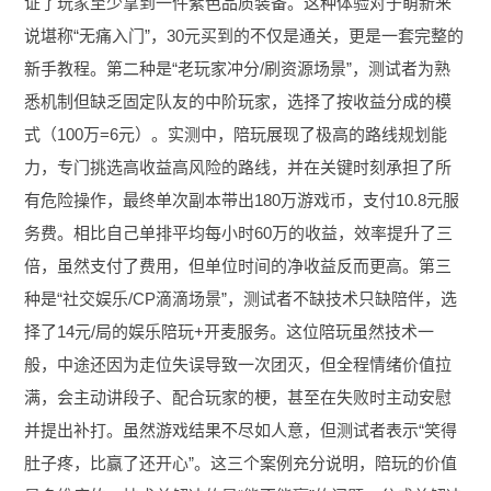
证了玩家至少拿到一件紫色品质装备。这种体验对于萌新来
说堪称“无痛入门”，30元买到的不仅是通关，更是一套完整的
新手教程。第二种是“老玩家冲分/刷资源场景”，测试者为熟
悉机制但缺乏固定队友的中阶玩家，选择了按收益分成的模
式（100万=6元）。实测中，陪玩展现了极高的路线规划能
力，专门挑选高收益高风险的路线，并在关键时刻承担了所
有危险操作，最终单次副本带出180万游戏币，支付10.8元服
务费。相比自己单排平均每小时60万的收益，效率提升了三
倍，虽然支付了费用，但单位时间的净收益反而更高。第三
种是“社交娱乐/CP滴滴场景”，测试者不缺技术只缺陪伴，选
择了14元/局的娱乐陪玩+开麦服务。这位陪玩虽然技术一
般，中途还因为走位失误导致一次团灭，但全程情绪价值拉
满，会主动讲段子、配合玩家的梗，甚至在失败时主动安慰
并提出补打。虽然游戏结果不尽如人意，但测试者表示“笑得
肚子疼，比赢了还开心”。这三个案例充分说明，陪玩的价值